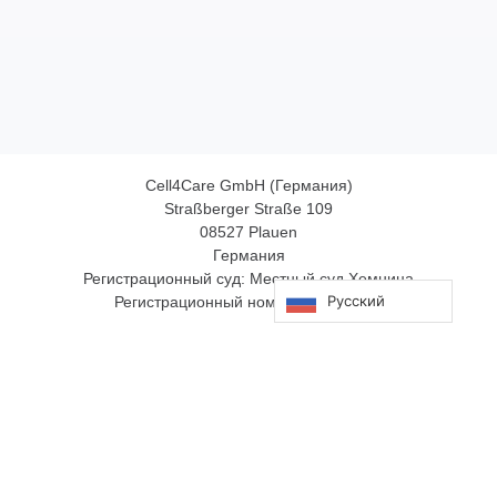
Cell4Care GmbH (Германия)
Straßberger Straße 109
08527 Plauen
Германия
Регистрационный суд: Местный суд Хемница
Русский
Регистрационный номер: HRB 33914
Heart4Health Clinic SL (Испания)
Carrer de George Sand 2
07180 Santa Ponsa Mallorca
Испания
PM: 100444
IRUS: 1000423707143